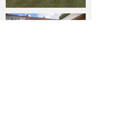
architectenbureau@ericbloe
Contact
men.nl